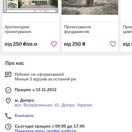
Архітектурне
Проектування
Прое
проектування
фундаментів
циві
250
250
від
₴/кв.м
від
₴
від
Про нас
Рейтинг не сформований
Менше 5 відгуків за останній рік
Працює з 13.11.2012
м. Дніпро
вул. Воскресенська, 41, Дніпро, Україна
Контакти
Сьогодні працює з 09:00 до 17:00
Показати весь графік роботи