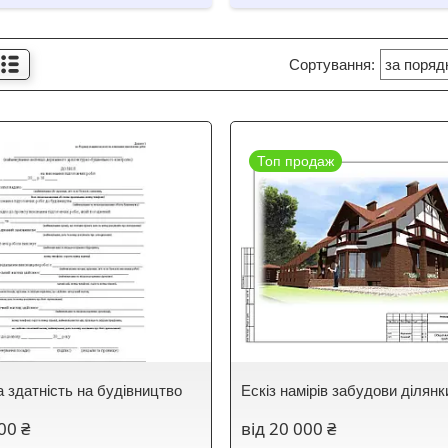
Топ продаж
а здатність на будівництво
Ескіз намірів забудови ділянк
00 ₴
від 20 000 ₴