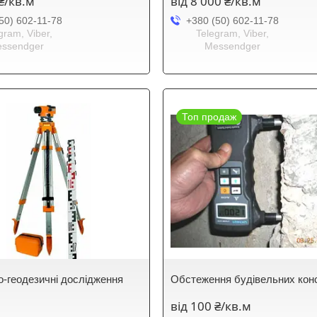
 ₴/кв.м
від 8 000 ₴/кв.м
50) 602-11-78
+380 (50) 602-11-78
gram, Viber,
Telegram, Viber,
ssendger
Messendger
Топ продаж
о-геодезичні дослідження
Обстеження будівельних кон
від 100 ₴/кв.м