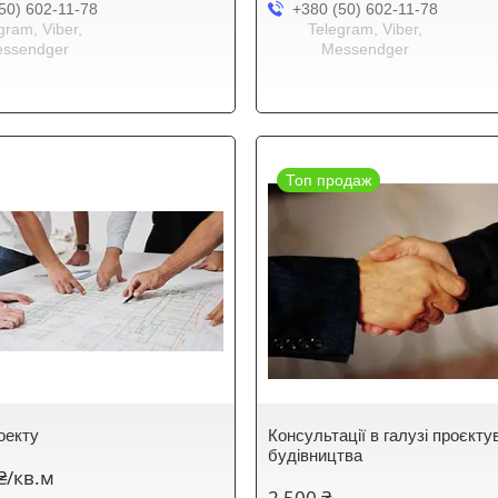
50) 602-11-78
+380 (50) 602-11-78
gram, Viber,
Telegram, Viber,
ssendger
Messendger
Топ продаж
оекту
Консультації в галузі проєкту
будівництва
 ₴/кв.м
2 500 ₴