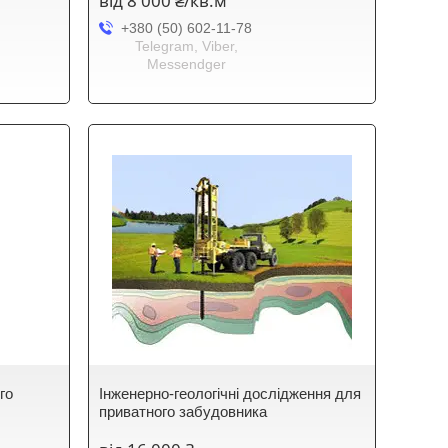
від 8 000 ₴/кв.м
+380 (50) 602-11-78
Telegram, Viber,
Messendger
го
Інженерно-геологічні дослідження для
приватного забудовника