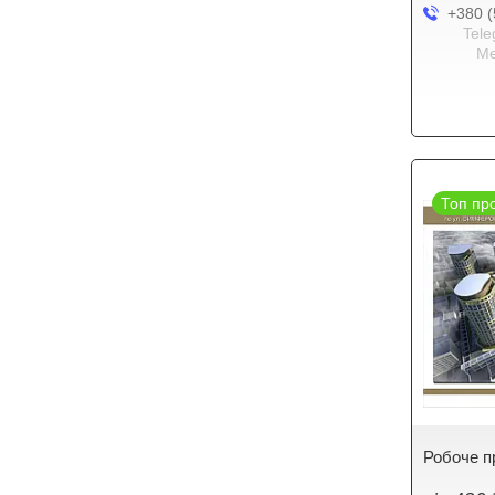
+380 (
Tele
Me
Топ пр
Робоче п