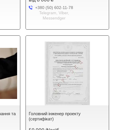
+380 (50) 602-11-78
Telegram, Viber,
Messendger
вання та
Головний інженер проекту
(сертифікат)
50 000 ₴/осіб