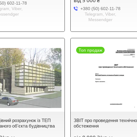
від 5 000 ₴
50) 602-11-78
gram, Viber,
+380 (50) 602-11-78
ssendger
Telegram, Viber,
Messendger
Топ продаж
івний розрахунок із ТЕП
ЗВІТ про проведення технічно
аного об'єкта будівництва
обстеження