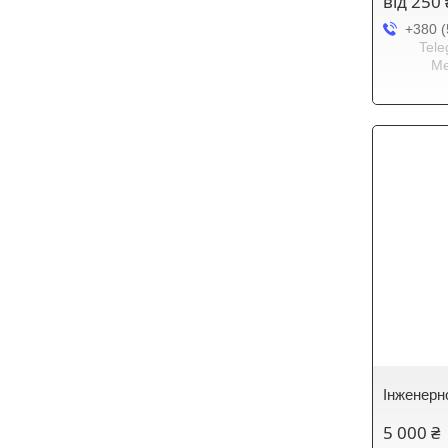
від 250
+380 (
Tele
Me
Інженерн
5 000 ₴