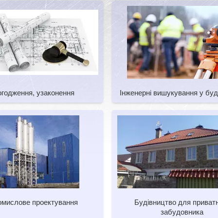
годження, узаконення
Інженерні вишукування у буд
омислове проектування
Будівництво для приват
забудовника