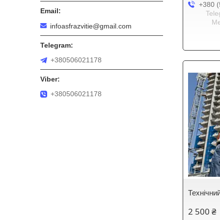
+380 (
Tele
Me
infoasfrazvitie@gmail.com
+380506021178
+380506021178
Технічни
2 500 ₴