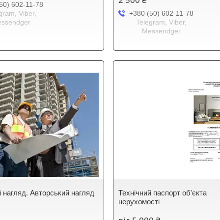
50) 602-11-78
gram, Viber,
+380 (50) 602-11-78
ssendger
Telegram, Viber,
Messendger
й нагляд. Авторський нагляд
Технічний паспорт об'єкта
нерухомості