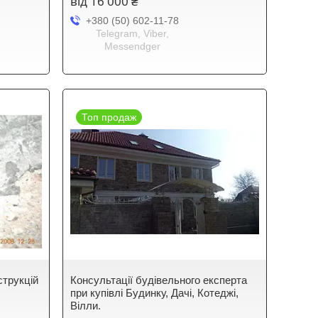
від 16 000 ₴
+380 (50) 602-11-78
Telegram, Viber,
Messendger
Топ продаж
струкцій
Консультації будівельного експерта
при купівлі Будинку, Дачі, Котеджі,
Вілли.