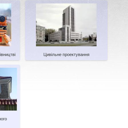
івництві
Цивільне проектування
ного