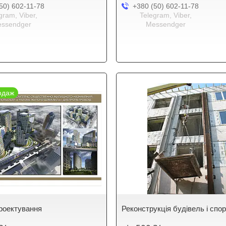
50) 602-11-78
+380 (50) 602-11-78
gram, Viber,
Telegram, Viber,
ssendger
Messendger
одаж
роектування
Реконструкція будівель і спо