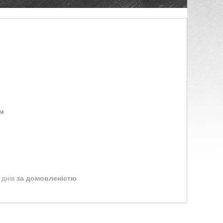
ом
 днів
за домовленістю