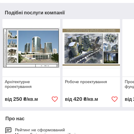
Подібні послуги компанії
Архітектурне
Робоче проектування
Прое
проектування
фун
250
420
від
₴/кв.м
від
₴/кв.м
від
Про нас
Рейтинг не сформований