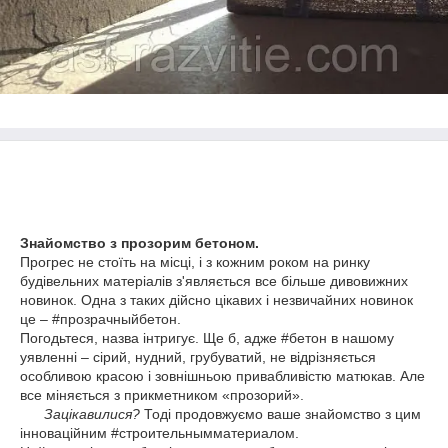
Знайомство з прозорим бетоном.
Прогрес не стоїть на місці, і з кожним роком на ринку
будівельних матеріалів з'являється все більше дивовижних
новинок. Одна з таких дійсно цікавих і незвичайних новинок
це – #прозрачныйбетон.
Погодьтеся, назва інтригує. Ще б, адже #бетон в нашому
уявленні – сірий, нудний, грубуватий, не відрізняється
особливою красою і зовнішньою привабливістю матюкав. Але
все міняється з прикметником «прозорий».
Зацікавилися?
Тоді продовжуємо ваше знайомство з цим
інноваційним #строительнымматериалом.