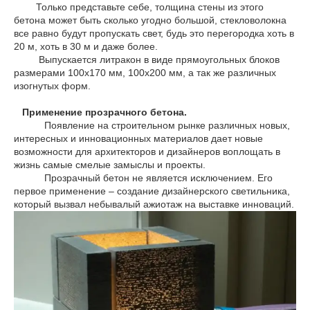
Только представьте себе, толщина стены из этого
бетона может быть сколько угодно большой, стекловолокна
все равно будут пропускать свет, будь это перегородка хоть в
20 м, хоть в 30 м и даже более.
Выпускается литракон в виде прямоугольных блоков
размерами 100х170 мм, 100х200 мм, а так же различных
изогнутых форм.
Применение прозрачного бетона.
Появление на строительном рынке различных новых,
интересных и инновационных материалов дает новые
возможности для архитекторов и дизайнеров воплощать в
жизнь самые смелые замыслы и проекты.
Прозрачный бетон не является исключением. Его
первое применение – создание дизайнерского светильника,
который вызвал небывалый ажиотаж на выставке инноваций.