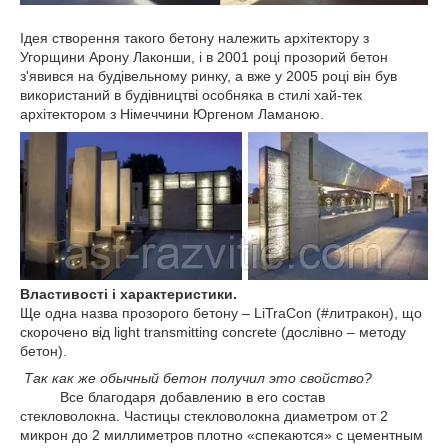
Ідея створення такого бетону належить архітектору з
Угорщини Арону Лаконши, і в 2001 році прозорий бетон
з'явився на будівельному ринку, а вже у 2005 році він був
використаний в будівництві особняка в стилі хай-тек
архітектором з Німеччини Юргеном Ламаною.
Властивості і характеристики.
Ще одна назва прозорого бетону – LiTraCon (#литракон), що
скорочено від light transmitting concrete (дослівно – методу
бетон).
Так как же обычный бетон получил это свойство?
Все благодаря добавлению в его состав
стекловолокна. Частицы стекловолокна диаметром от 2
микрон до 2 миллиметров плотно «спекаются» с цементным