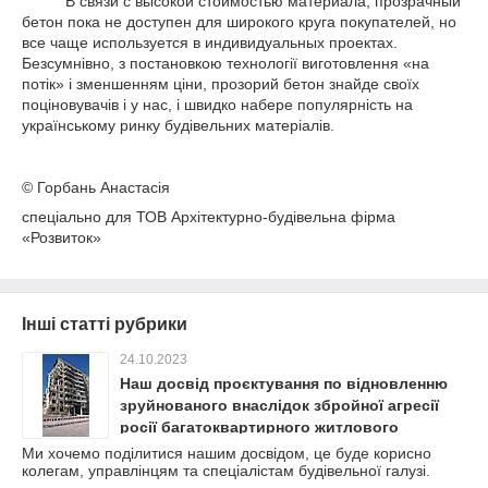
В связи с высокой стоимостью материала, прозрачный
бетон пока не доступен для широкого круга покупателей, но
все чаще используется в индивидуальных проектах.
Безсумнівно, з постановкою технології виготовлення «на
потік» і зменшенням ціни, прозорий бетон знайде своїх
поціновувачів і у нас, і швидко набере популярність на
українському ринку будівельних матеріалів.
© Горбань Анастасія
спеціально для ТОВ Архітектурно-будівельна фірма
«Розвиток»
Інші статті рубрики
24.10.2023
Наш досвід проєктування по відновленню
зруйнованого внаслідок збройної агресії
росії багатоквартирного житлового
будинку.
Ми хочемо поділитися нашим досвідом, це буде корисно
колегам, управлінцям та спеціалістам будівельної галузі.