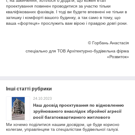
І, на закінчення, хотілося б додати, що кожен етап
проектування повинен проводитися за участю тільки
кваліфікованих фахівців. І тоді ви будете впевнені не тільки в
затишку і комфорті вашого будинку, а так само в тому, що
ваша «фортеця» прослужить вам вірою і правдою довгі роки.
© Горбань Анастасія
спеціально для ТОВ Архітектурно-будівельна фірма
«Розвиток»
Інші статті рубрики
24.10.2023
Наш досвід проєктування по відновленню
зруйнованого внаслідок збройної агресії
росії багатоквартирного житлового
будинку.
Ми хочемо поділитися нашим досвідом, це буде корисно
колегам, управлінцям та спеціалістам будівельної галузі.