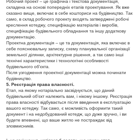
Робочий проект – це графічна і текстова документація,
складена на основі попередніх етапів проектування. Як вже
сказано вище, включає в себе кошториси на будівництво. Так
само, в склад робочого проекту входять затверджені робочі
креслення котеджу, специфікацію матеріалів і виробів,
специфікацію будівельного обладнання та іншу додаткову
документацію.
Проектна документація – це та документація, яка включає в
себе пояснювальну записку, схему планувальної організації
земельної ділянки, архітектурне рішення, а так само інші
технічні характеристики і технологічні особливості
будівельного об'єкта.
Після узгодження проектної документації можна починати
будівництво.
5. Реєстрація права власності.
Етап, на якому нотаріально засвідчується, що даний
будівельний об'єкт належить вам, і нікому іншому. Реєстрація
права власності відбувається після введення в експлуатацію
вашого котеджу. Так само, є можливість оформити такий
документ і на недобудований котедж, що дуже зручно, і ви
будете впевнені, що ваше житло не постраждає від
зловмисників.