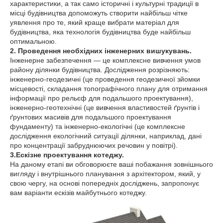
характеристики, а так само історичні і культурні традиції в
місці будівництва допоможуть створити найбільш чітке
уявлення про те, який краще вибрати матеріал для
будівництва, яка технологія будівництва буде найбільш
оптимальною.
2. Проведення необхідних інженерних вишукувань.
Інженерне забезпечення ― це комплексне вивчення умов
району ділянки будівництва. Дослідження розрізняють:
інженерно-геодезичні (це проведення геодезичної зйомки
місцевості, складання топографічного плану для отримання
інформації про рельєф для подальшого проектування),
інженерно-геотехнічні (це вивчення властивостей ґрунтів і
ґрунтових масивів для подальшого проектування
фундаменту) та інженерно-екологічні (це комплексне
дослідження екологічний ситуації ділянки, наприклад, дані
про концентрації забруднюючих речовин у повітрі).
3.Ескізне проектування котеджу.
На даному етапі ви обговорюєте ваші побажання зовнішнього
вигляду і внутрішнього планування з архітектором, який, у
свою чергу, на основі попередніх досліджень, запропонує
вам варіанти ескізів майбутнього котеджу.