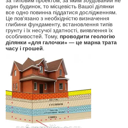
за типовим проектом, за яким збудований не
один будинок, то місцевість Вашої ділянки
все одно повинна піддатися дослідженням.
Це пов'язано з необхідністю визначення
глибини фундаменту, встановлення типів
грунту і їх несучої здатності, виявлення їх
особливостей.
Тому,
проводити геологію
ділянки «для галочки» ― це марна трата
часу і грошей
.