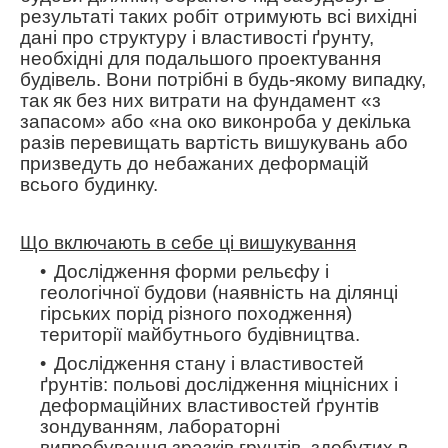
результаті таких робіт отримують всі вихідні
дані про структуру і властивості ґрунту,
необхідні для подальшого проектування
будівель.
Вони потрібні в будь-якому випадку,
так як без них витрати на фундамент «з
запасом» або «на око виконроба у декілька
разів перевищать вартість вишукувань або
призведуть до небажаних деформацій
всього будинку.
Що включають в себе ці вишукування
Дослідження форми рельєфу і
геологічної будови (наявність на ділянці
гірських порід різного походження)
території майбутнього будівництва.
Дослідження стану і властивостей
ґрунтів: польові дослідження міцнісних і
деформаційних властивостей ґрунтів
зондуванням, лабораторні
випробування зразків грунтів, здобутих в