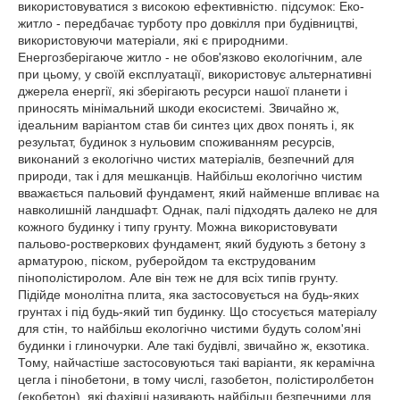
використовуватися з високою ефективністю. підсумок: Еко-
житло - передбачає турботу про довкілля при будівництві,
використовуючи матеріали, які є природними.
Енергозберігаюче житло - не обов'язково екологічним, але
при цьому, у своїй експлуатації, використовує альтернативні
джерела енергії, які зберігають ресурси нашої планети і
приносять мінімальний шкоди екосистемі. Звичайно ж,
ідеальним варіантом став би синтез цих двох понять і, як
результат, будинок з нульовим споживанням ресурсів,
виконаний з екологічно чистих матеріалів, безпечний для
природи, так і для мешканців. Найбільш екологічно чистим
вважається пальовий фундамент, який найменше впливає на
навколишній ландшафт. Однак, палі підходять далеко не для
кожного будинку і типу грунту. Можна використовувати
пальово-ростверкових фундамент, який будують з бетону з
арматурою, піском, руберойдом та екструдованим
пінополістиролом. Але він теж не для всіх типів грунту.
Підійде монолітна плита, яка застосовується на будь-яких
грунтах і під будь-який тип будинку. Що стосується матеріалу
для стін, то найбільш екологічно чистими будуть солом'яні
будинки і глиночурки. Але такі будівлі, звичайно ж, екзотика.
Тому, найчастіше застосовуються такі варіанти, як керамічна
цегла і пінобетони, в тому числі, газобетон, полістиролбетон
(екобетон), які фахівці називають найбільш безпечними для