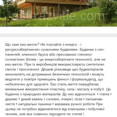
Що таке еко-житло? Не плутайте з енерго - і
ресурсозберігаючих сучасними будівлями. Будинки з сип-
панелей, клеєного бруса або пресованих глиняно-
солом'яних блоків - це енергозберігаючі технології, але не
еко-житло. При їх виробництві використовують синтетичні
смоли і просочення. Дешеві різновиди цих будматеріалів
економлять на дотриманні безпечних технологій і можуть
виділяти у повітря приміщень фенол і формальдегід, що
небезпечно для здоров'я. Еко стиль життя передбачає
мінімальне використання пластику, скла і металу в побуті. Це
будинок з природних матеріалів. До них відносяться: • глина •
дерево • дикий камінь • солома, очерет, лоза • пальмове
листя • натуральні тканини • кераміка ручної роботи При
цьому не потрібно відмовлятися від електрики і побутової
техніки, але все повинно підходити по стилю і