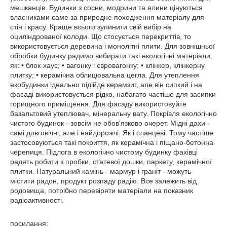
мешканців. Будинки з сосни, модрини та ялини цінуються
власниками саме за природне походження матеріалу для
стін і красу. Краще всього зупинити свій вибір на
оциліндрованої колоди. Що стосується перекриттів, то
використовується деревина і монолітні плити. Для зовнішньої
обробки будинку радимо вибирати такі екологічні матеріали,
як: • блок-хаус; • вагонку і євровагонку; • клінкер, клінкерну
плитку; • керамічна облицювальна цегла. Для утеплення
екобудинки ідеально підійде керамзит, але він сипкий і на
фасаді використовується рідко, набагато частіше для засипки
горищного приміщення. Для фасаду використовуйте
базальтовий утеплювач, мінеральну вату. Покрівля екологічно
чистого будинок - зовсім не обов'язково очерет. Мідні дахи -
самі довговічні, але і найдорожчі. Як і сланцеві. Тому частіше
застосовуються такі покриття, як керамічна і піщано-бетонна
черепиця. Підлога в екологічно чистому будинку фахівці
радять робити з пробки, статевої дошки, паркету, керамічної
плитки. Натуральний камінь - мармур і граніт - можуть
містити радон, продукт розпаду радію. Все залежить від
родовища, потрібно перевіряти матеріали на показник
радіоактивності.
посилання: