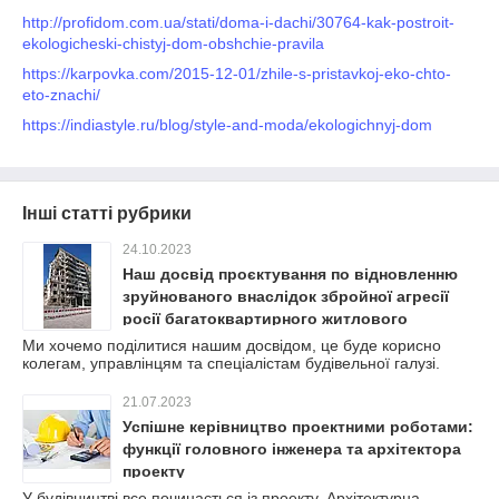
http://profidom.com.ua/stati/doma-i-dachi/30764-kak-postroit-
ekologicheski-chistyj-dom-obshchie-pravila
https://karpovka.com/2015-12-01/zhile-s-pristavkoj-eko-chto-
eto-znachi/
https://indiastyle.ru/blog/style-and-moda/ekologichnyj-dom
Інші статті рубрики
24.10.2023
Наш досвід проєктування по відновленню
зруйнованого внаслідок збройної агресії
росії багатоквартирного житлового
будинку.
Ми хочемо поділитися нашим досвідом, це буде корисно
колегам, управлінцям та спеціалістам будівельної галузі.
21.07.2023
Успішне керівництво проектними роботами:
функції головного інженера та архітектора
проекту
У будівництві все починається із проекту. Архітектурна